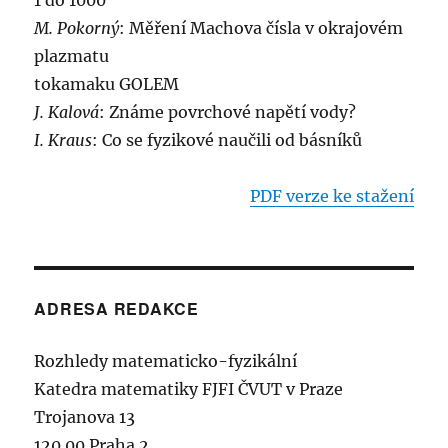
1 do 1000
M. Pokorný
: Měření Machova čísla v okrajovém
plazmatu
tokamaku GOLEM
J. Kalová
: Známe povrchové napětí vody?
I. Kraus
: Co se fyzikové naučili od básníků
PDF verze ke stažení
ADRESA REDAKCE
Rozhledy matematicko-fyzikální
Katedra matematiky FJFI ČVUT v Praze
Trojanova 13
120 00 Praha 2