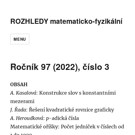
ROZHLEDY matematicko-fyzikální
MENU
Ročník 97 (2022), číslo 3
OBSAH
A. Kasalová
: Konstrukce slov s konstantními
mezerami
J. Řada
: Řešení kvadratické rovnice graficky
A. Heroudková
:
p
-adická čísla
Matematické oříšky: Počet jedniček v číslech od