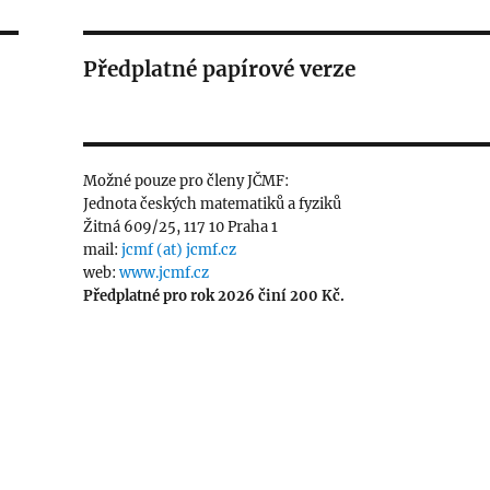
Předplatné papírové verze
Možné pouze pro členy JČMF:
Jednota českých matematiků a fyziků
Žitná 609/25, 117 10 Praha 1
mail:
jcmf (at) jcmf.cz
web:
www.jcmf.cz
Předplatné pro rok 2026 činí 200 Kč.