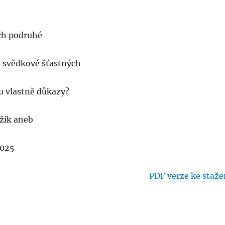
ích podruhé
o svědkové šťastných
mu vlastně důkazy?
mžik aneb
2025
PDF verze ke staže