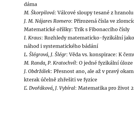
dáma
M. Škorpilová
: Válcové sloupy tesané z hranolu
J. M. Nájares Romero
: Přirozená čísla ve zlomc
Matematické oříšky: Trik s Fibonacciho čísly
I. Kraus
: Rozhledy matematicko-fyzikální jak
náhod i systematického bádání
L. Šlégrová, J. Šlégr
: Věda vs. konspirace: K če
M. Randa, P. Kratochvíl
: O jedné fyzikální úloze
J. Obdržálek
: Přesnost ano, ale až v pravý oka
kterak účelně zhřešiti ve fyzice
Ľ. Dvořáková, J. Vybíral
: Matematika pro život 