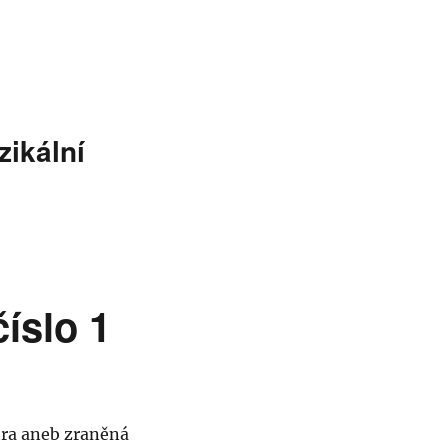
ikální
číslo 1
hra aneb zraněná