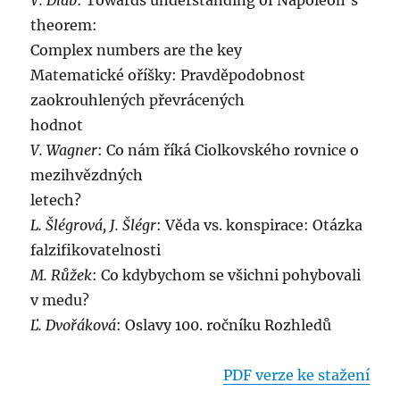
V. Dlab
: Towards understanding of Napoleon’s
theorem:
Complex numbers are the key
Matematické oříšky: Pravděpodobnost
zaokrouhlených převrácených
hodnot
V. Wagner
: Co nám říká Ciolkovského rovnice o
mezihvězdných
letech?
L. Šlégrová, J. Šlégr
: Věda vs. konspirace: Otázka
falzifikovatelnosti
M. Růžek
: Co kdybychom se všichni pohybovali
v medu?
Ľ. Dvořáková
: Oslavy 100. ročníku Rozhledů
PDF verze ke stažení