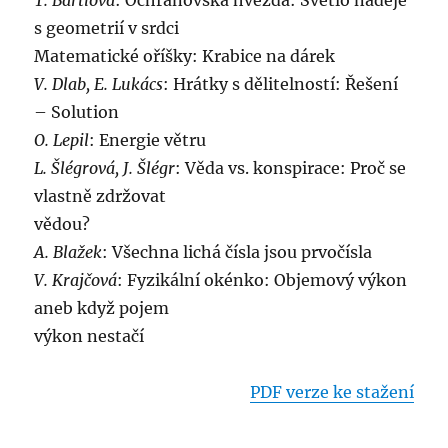
T. Bártlová
: Ochranovská hvězda: Světlo naděje
s geometrií v srdci
Matematické oříšky: Krabice na dárek
V. Dlab, E. Lukács
: Hrátky s dělitelností: Řešení
– Solution
O. Lepil
: Energie větru
L. Šlégrová, J. Šlégr
: Věda vs. konspirace: Proč se
vlastně zdržovat
vědou?
A. Blažek
: Všechna lichá čísla jsou prvočísla
V. Krajčová
: Fyzikální okénko: Objemový výkon
aneb když pojem
výkon nestačí
PDF verze ke stažení